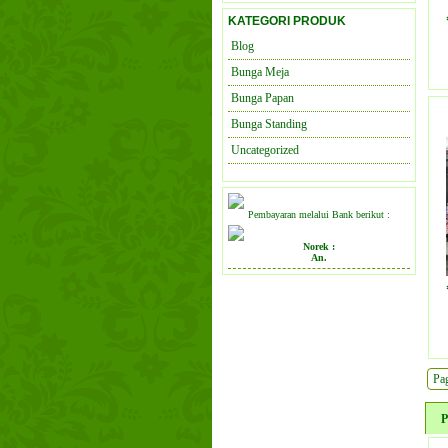
KATEGORI PRODUK
Blog
Bunga Meja
Bunga Papan
Bunga Standing
Uncategorized
Pembayaran melalui Bank berikut :
Norek :
An.
Pag
P