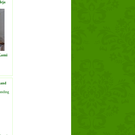
eja
Kami
ODUK
tand