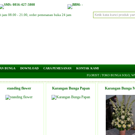
SMS: 0816-427-5808
BBM: -
ri jam 08.00 - 21.00, order pemesanan buka 24 jam
AN BUNGA
DOWNLOAD
CARA PEMESANAN
KONTAK KAMI
FLORIST | TOKO BUNGA SOLO, WWW
standing flower
Karangan Bunga Papan
Karangan Bunga M