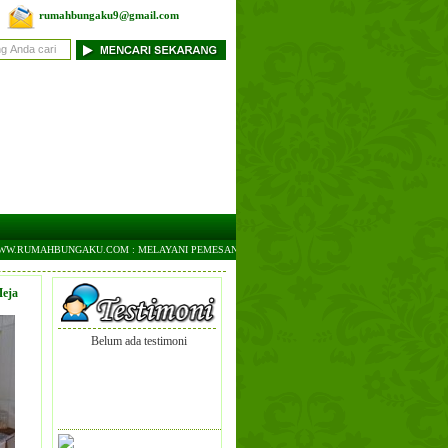
rumahbungaku9@gmail.com
.RUMAHBUNGAKU.COM : MELAYANI PEMESANAN DAN PENGIRIMAN RANGKAIAN BUNGA, STEE
eja
Belum ada testimoni