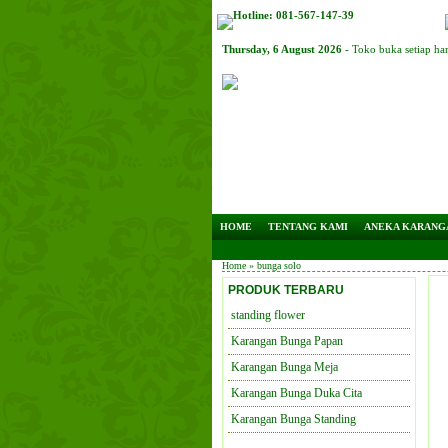
Hotline: 081-567-147-39
Thursday, 6 August 2026
- Toko buka setiap ha
HOME
TENTANG KAMI
ANEKA KARANG
Home
» bunga solo
PRODUK TERBARU
standing flower
Karangan Bunga Papan
Karangan Bunga Meja
Karangan Bunga Duka Cita
Karangan Bunga Standing