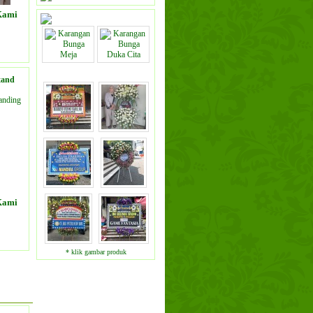
Kami
ODUK
tand
Kami
ODUK
* klik gambar produk